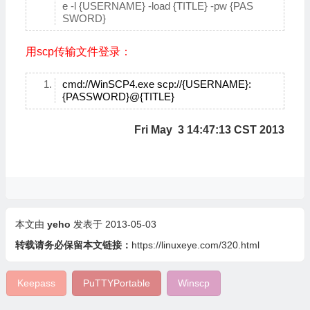
e -l {USERNAME} -load {TITLE} -pw {PAS
SWORD}
用scp传输文件登录：
cmd://WinSCP4.exe scp://{USERNAME}:
{PASSWORD}@{TITLE}
Fri May 3 14:47:13 CST 2013
本文由
yeho
发表于 2013-05-03
转载请务必保留本文链接：
https://linuxeye.com/320.html
Keepass
PuTTYPortable
Winscp