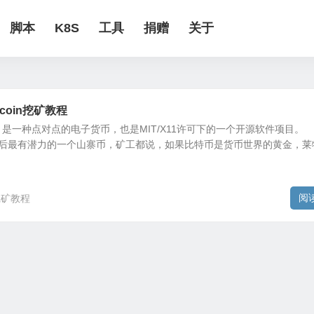
脚本
K8S
工具
捐赠
关于
ecoin挖矿教程
 LTC）是一种点对点的电子货币，也是MIT/X11许可下的一个开源软件项目。
比特币之后最有潜力的一个山寨币，矿工都说，如果比特币是货币世界的黄金，莱
阅
挖矿教程