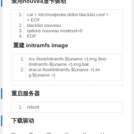
禁用nouvea显卡驱动
cat > /etc/modprobe.d/dist-blacklist.conf <
< EOF
blacklist nouveau
options nouveau modeset=0
EOF
重建 initramfs image
mv /boot/initramfs-$(uname -r).img /boo
t/initramfs-$(uname -r).img.bak
dracut /boot/initramfs-$(uname -r).im
g $(uname -r)
重启服务器
reboot
下载驱动