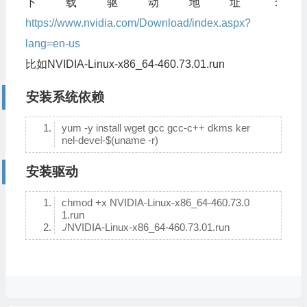
下载驱动地址：
https://www.nvidia.com/Download/index.aspx?
lang=en-us
比如NVIDIA-Linux-x86_64-460.73.01.run
安装系统依赖
yum -y install wget gcc gcc-c++ dkms ker
nel-devel-$(uname -r)
安装驱动
chmod +x NVIDIA-Linux-x86_64-460.73.0
1.run
./NVIDIA-Linux-x86_64-460.73.01.run