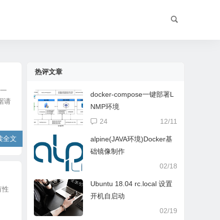
热评文章
会一
docker-compose一键部署L
据请
NMP环境
24
12/11
读全文
alpine(JAVA环境)Docker基
础镜像制作
02/18
Ubuntu 18.04 rc.local 设置
有性
开机自启动
02/19