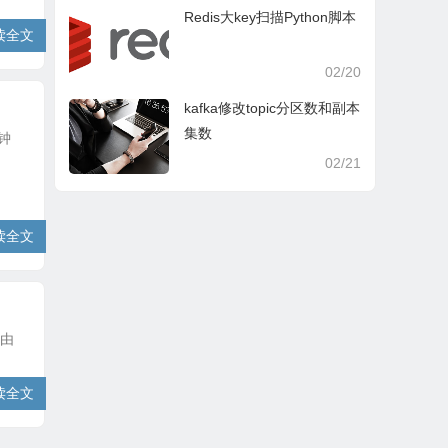
Redis大key扫描Python脚本
读全文
02/20
kafka修改topic分区数和副本
集数
钟
02/21
读全文
自由
读全文