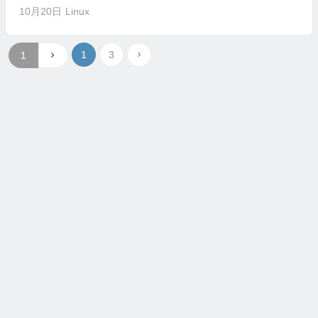
10月20日
Linux
1
3
COPYRIGHT 2025 LINUXEYE. ALL RIGHTS RESERVED.
沪公网安备31011502403258号
沪ICP备2025118455
号-2