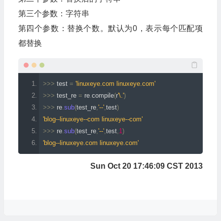
第三个参数：字符串
第四个参数：替换个数。默认为0，表示每个匹配项
都替换
>>>
 test 
=
'linuxeye.com linuxeye.com'
>>>
 test_re 
=
 re
.
compile
(
r
'\.'
)
>>>
 re
.
sub
(
test_re
,
'--'
,
test
)
'blog--linuxeye--com linuxeye--com'
>>>
 re
.
sub
(
test_re
,
'--'
,
test
,
1
)
'blog--linuxeye.com linuxeye.com'
Sun Oct 20 17:46:09 CST 2013