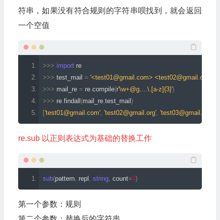
符串，如果没有符合规则的字符串呗找到，就会返回
一个空值
>>>
import
 re
>>>
 test_mail 
=
'<test01@gmail.com> <test02@gmail.org> te
>>>
 mail_re 
=
 re
.
compile
(
r
'\w+@g....\.[a-z]{3}'
)
>>>
 re
.
findall
(
mail_re
,
test_mail
)
[
'test01@gmail.com'
,
'test02@gmail.org'
,
'test03@gmail.net'
]
re.sub 以正则表达式为基础的替换工作
sub
(
pattern
,
 repl
,
string
,
 count
=
0
)
第一个参数：规则
第二个参数：替换后的字符串