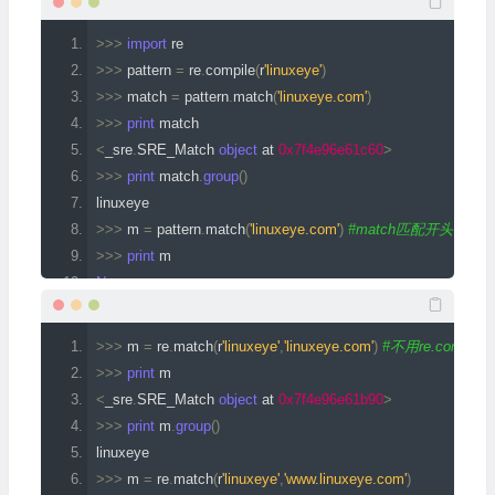
>>>
import
 re
>>>
 pattern 
=
 re
.
compile
(
r
'linuxeye'
)
>>>
 match 
=
 pattern
.
match
(
'linuxeye.com'
)
>>>
print
 match
<
_sre
.
SRE_Match 
object
 at 
0x7f4e96e61c60
>
>>>
print
 match
.
group
()
linuxeye
>>>
 m 
=
 pattern
.
match
(
'linuxeye.com'
)
#match匹配开头，没
>>>
print
 m
None
>>>
 m 
=
 pattern
.
search
(
'linuxeye.com'
)
#search匹配整个
>>>
print
 m
>>>
 m 
=
 re
.
match
(
r
'linuxeye'
,
'linuxeye.com'
)
#不用re.compile
<
_sre
.
SRE_Match 
object
 at 
0x7f15abfc6b28
>
>>>
print
 m
>>>
print
 m
.
group
()
<
_sre
.
SRE_Match 
object
 at 
0x7f4e96e61b90
>
linuxeye
>>>
print
 m
.
group
()
linuxeye
>>>
 m 
=
 re
.
match
(
r
'linuxeye'
,
'www.linuxeye.com'
)