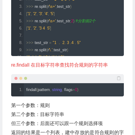
>>>
 re
.
split
(
r
'\s+'
,
test_str
)
[
'1'
,
'2'
,
'3'
,
'4'
,
'5'
]
>>>
 re
.
split
(
r
'\s+'
,
test_str
,
2
)
#分割前2个
[
'1'
,
'2'
,
'3 4  5'
]
>>>
 test_str 
=
"1  .  2. 3 .4 . 5"
>>>
 re
.
split
(
r
'\.'
,
test_str
)
[
'1  '
,
'  2'
,
' 3 '
,
'4 '
,
' 5'
]
>>>
 re
.
split
(
r
'\.'
,
test_str
,
3
)
re.findall 在目标字符串查找符合规则的字符串
[
'1  '
,
'  2'
,
' 3 '
,
'4 . 5'
]
findall
(
pattern
,
string
,
 flags
=
0
)
第一个参数：规则
第二个参数：目标字符串
但三个参数：后面还可以跟一个规则选择项
返回的结果是一个列表，建中存放的是符合规则的字