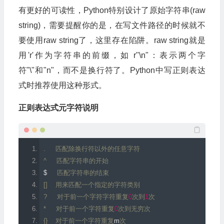
有更好的可读性，Python特别设计了原始字符串(raw
string)，需要提醒你的是，在写文件路径的时候就不
要使用raw string了，这里存在陷阱。raw string就是
用'r'作为字符串的前缀，如 r"\n"：表示两个字
符"\"和"n"，而不是换行符了。Python中写正则表达
式时推荐使用这种形式。
正则表达式元字符说明
.
匹配除换行符以外的任意字符
^
匹配字符串的开始
$     
匹配字符串的结束
[]
用来匹配一个指定的字符类别
?
对于前一个字符字符重复
0
次到
1
次
*
对于前一个字符重复
0
次到无穷次
{}
对于前一个字符重复
m
次