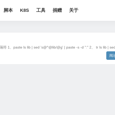
脚本
K8S
工具
捐赠
关于
| sed 's@^@lib/@g' | paste -s -d ":" 2、 tr ls lib | sed 
阅