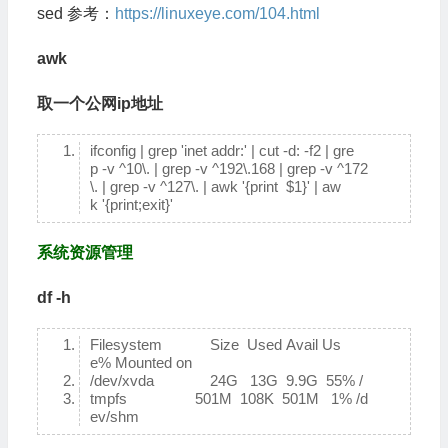
sed 参考：
https://linuxeye.com/104.html
awk
取一个公网ip地址
ifconfig | grep 'inet addr:' | cut -d: -f2 | gre
p -v ^10\. | grep -v ^192\.168 | grep -v ^172
\. | grep -v ^127\. | awk '{print $1}' | aw
k '{print;exit}'
系统资源管理
df -h
Filesystem Size Used Avail Us
e% Mounted on
/dev/xvda 24G 13G 9.9G 55% /
tmpfs 501M 108K 501M 1% /d
ev/shm