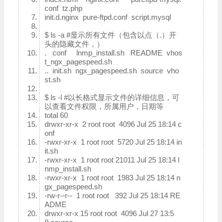
conf tz.php
init.d.nginx pure-ftpd.conf script.mysql
$ ls -a #显示所有文件（包含以点（.）开
头的隐藏文件，）
. conf lnmp_install.sh README vhos
t_ngx_pagespeed.sh
.. init.sh ngx_pagespeed.sh source vho
st.sh
$ ls -l #以长格式显示文件的详细信息，可
以查看文件权限，所属用户，日期等
total 60
drwxr-xr-x 2 root root 4096 Jul 25 18:14 c
onf
-rwxr-xr-x 1 root root 5720 Jul 25 18:14 in
it.sh
-rwxr-xr-x 1 root root 21011 Jul 25 18:14 l
nmp_install.sh
-rwxr-xr-x 1 root root 1983 Jul 25 18:14 n
gx_pagespeed.sh
-rw-r--r-- 1 root root 392 Jul 25 18:14 RE
ADME
drwxr-xr-x 15 root root 4096 Jul 27 13:5