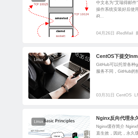
中文名为“艾瑞得邮件”
操作系统安装好后使用
iR...
04月26日
iRedMail
CentOS下提交ln
Linux
GitHub可以托管各种g
服务不同，GitHu
03月31日
CentOS
L
Nginx反向代理永
Linux
Nginx缓存简介 N
直生效，因此，永久