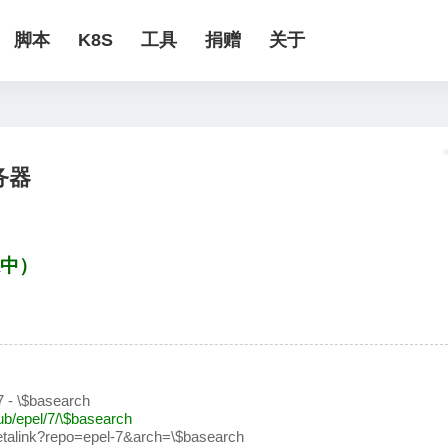
脚本
K8S
工具
捐赠
关于
务器
源中）
7 - \$basearch
ub/epel/7/\$basearch
/metalink?repo=epel-7&arch=\$basearch