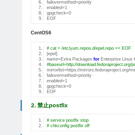
failovermethod=priority
enabled=1
gpgcheck=0
EOF
CentOS6
# cat > /etc/yum.repos.d/epel.repo << EOF
[epel]
name=Extra Packages
for
Enterprise Linux 
#baseurl=http://download.fedoraproject.org/p
mirrorlist=https://mirrors.fedoraproject.org
failovermethod=priority
enabled=1
gpgcheck=0
EOF
2. 禁止postfix
# service postfix stop
# chkconfig postfix off