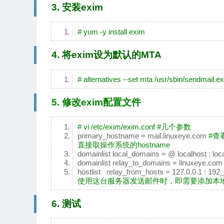
3. 安装exim
# yum -y install exim
4. 将exim设为默认的MTA
# alternatives --set mta /usr/sbin/sendmail.e
5. 修改exim配置文件
# vi /etc/exim/exim.conf #几个参数
primary_hostname = mail.linuxeye.com
#查看
直接取操作系统的hostname
domainlist local_domains = @ localhost : lo
domainlist relay_to_domains = linuxeye.co
hostlist relay_from_hosts = 127.0.0.1 : 192
使用这台服务器发送邮件时，即需要添加本地
6. 测试