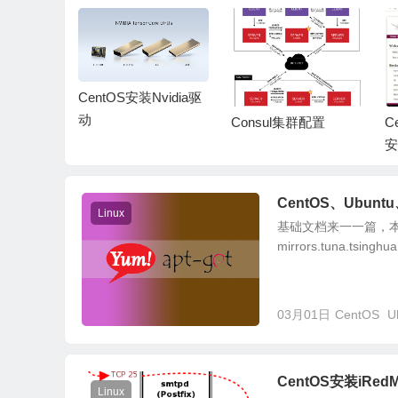
CentOS安装Nvidia驱
动
代理永久性
Consul集群配置
C
安
CentOS、Ubunt
Linux
基础文档来一一篇，
mirrors.tuna.tsinghu
03月01日
CentOS
U
CentOS安装iRed
Linux