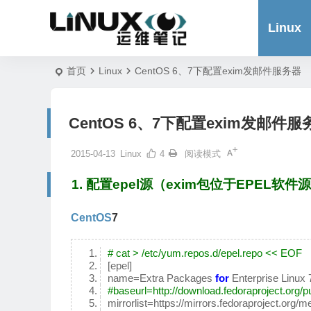
Linux
首页
Linux
CentOS 6、7下配置exim发邮件服务器
CentOS 6、7下配置exim发邮件服
2015-04-13
Linux
4
阅读模式
1.
配置epel源（exim包位于EPEL软件
CentOS
7
# cat > /etc/yum.repos.d/epel.repo << EOF
[epel]
name=Extra Packages
for
Enterprise Linux 
#baseurl=http://download.fedoraproject.org/p
mirrorlist=https://mirrors.fedoraproject.org