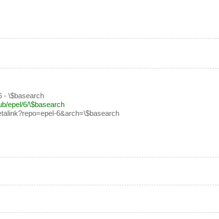
6 - \$basearch
ub/epel/6/\$basearch
/metalink?repo=epel-6&arch=\$basearch