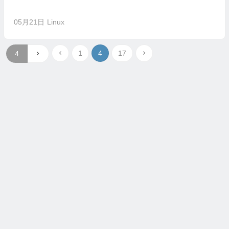
05月21日
Linux
1
4
17
COPYRIGHT 2025 LINUXEYE. ALL RIGHTS RESERVED.
沪公网安备31011502403258号
沪ICP备2025118455