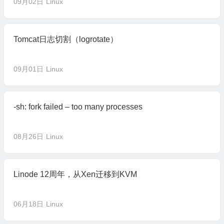
09月02日
Linux
Tomcat日志切割（logrotate）
09月01日
Linux
-sh: fork failed – too many processes
08月26日
Linux
Linode 12周年，从Xen迁移到KVM
06月18日
Linux