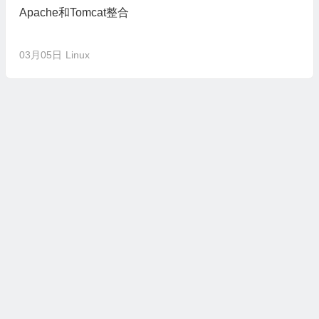
Apache和Tomcat整合
03月05日
Linux
COPYRIGHT 2025 LINUXEYE. ALL RIGHTS RESERVED.
沪公网安备31011502403258号
沪ICP备2025118455