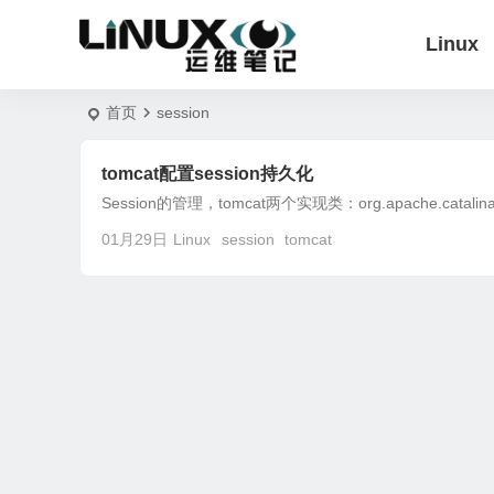
Linux
首页
session
tomcat配置session持久化
Session的管理，tomcat两个实现类：org.apache.catalina.sess
01月29日
Linux
session
tomcat