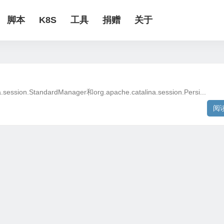
脚本
K8S
工具
捐赠
关于
ion.StandardManager和org.apache.catalina.session.Persi...
阅