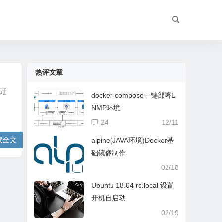
热评文章
 迁
docker-compose一键部署L
NMP环境
24
12/11
读全文
alpine(JAVA环境)Docker基
础镜像制作
02/18
Ubuntu 18.04 rc.local 设置
开机自启动
02/19