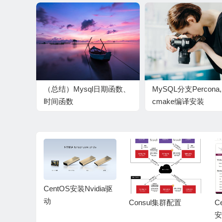
（总结）Mysql日期函数、
MySQL分支Percona,
时间函数
cmake编译安装
CentOS安装Nvidia驱
动
代理永久性
Consul集群配置
C
安