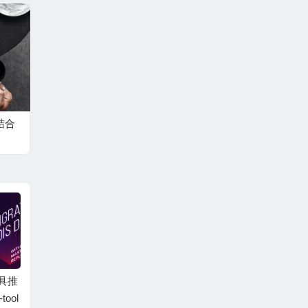
句结合
工具推
elasticsearch集群搭建
zipkin的安装与搭建
Kiba
tool