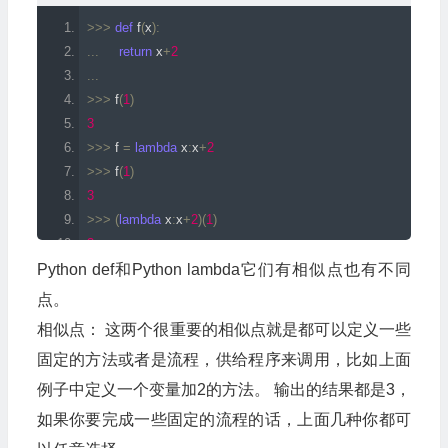
>>>
def
 f
(
x
):
...
return
 x
+
2
...
>>>
 f
(
1
)
3
>>>
 f 
=
lambda
 x
:
x
+
2
>>>
 f
(
1
)
3
>>>
(
lambda
 x
:
x
+
2
)(
1
)
3
Python def和Python lambda它们有相似点也有不同
点。
相似点： 这两个很重要的相似点就是都可以定义一些
固定的方法或者是流程，供给程序来调用，比如上面
例子中定义一个变量加2的方法。 输出的结果都是3，
如果你要完成一些固定的流程的话，上面几种你都可