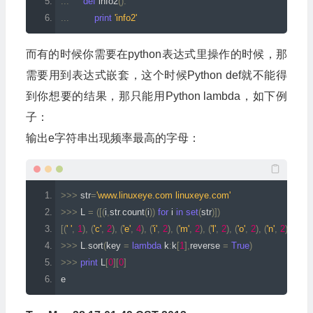
...
def
 info2
():
...
print
'info2'
而有的时候你需要在python表达式里操作的时候，那
需要用到表达式嵌套，这个时候Python def就不能得
到你想要的结果，那只能用Python lambda，如下例
子：
输出e字符串出现频率最高的字母：
>>>
 str
=
'www.linuxeye.com linuxeye.com'
>>>
 L 
=
([(
i
,
str
.
count
(
i
))
for
 i 
in
set
(
str
)])
[(
' '
,
1
),
(
'c'
,
2
),
(
'e'
,
4
),
(
'i'
,
2
),
(
'm'
,
2
),
(
'l'
,
2
),
(
'o'
,
2
),
(
'n'
,
2
),
(
'u'
,
>>>
 L
.
sort
(
key 
=
lambda
 k
:
k
[
1
],
reverse 
=
True
)
>>>
print
 L
[
0
][
0
]
e