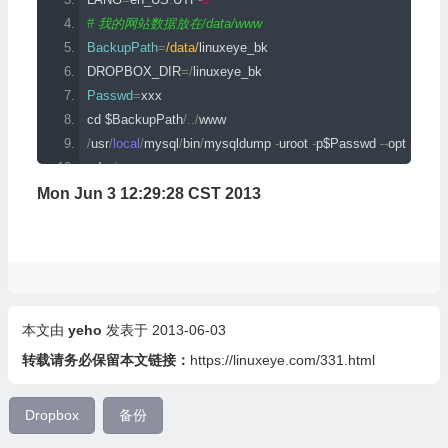
         unlink
# 我的网站数据放在/data/www
BackupPath
=
/data/
linuxeye_bk
For
 more info 
and
 examples
,
 please see the README file
.
DROPBOX_DIR
=/
linuxeye_bk
Passwd
=
xxx
cd $BackupPath
/../
www
/
usr
/
local
/
mysql
/
bin
/
mysqldump 
-
uroot 
-
p$Passwd 
--
opt 
--
datab
cd 
../
/bin/
cp 
-
R 
./
www $BackupPath
Mon Jun 3 12:29:28 CST 2013
rm 
-
rf 
./
www
/
linuxeye_$
(
date 
+%
Y
%
m
%
d
).
sql
cd $BackupPath
tar czf www
.
linuxeye
.
com_$
(
date 
+%
Y
%
m
%
d
).
tar
.
gz 
./
www
rm 
-
rf 
./
www
本文由
yeho
发表于 2013-06-03
rm 
-
rf $BackupPath
/*.com_$(date +%Y%m%d --date='5 days ag
转载请务必保留本文链接：
https://linuxeye.com/331.html
cd /data/sh
sh dropbox_uploader.sh delete $DROPBOX_DIR/www.linuxe
Dropbox
备份
sh dropbox_uploader.sh upload $BackupPath/www.linuxey