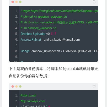
# wget https://raw.github.com/andreafabrizi/Dropbox-Uploader
# chmod +x dropbox_uploader.sh
# sh dropbox_uploader.sh #按提示设置APPKEY和APPSECR
# sh dropbox_uploader.sh
Dropbox
Uploader
 v0
.
11.7
Andrea
Fabrizi
-
 andrea
.
fabrizi@gmail
.
com
Usage
:
 dropbox_uploader
.
sh COMMAND 
[
PARAMETERS
]...
Commands
:
         upload   
[
LOCAL_FILE
]
<
REMOTE_FILE
>
下面是我的备份脚本，将脚本加到crontab就就能每天
         download 
[
REMOTE_FILE
]
<
LOCAL_FILE
>
自动备份你的网站数据：
delete
[
REMOTE_FILE
/
REMOTE_DIR
]
         mkdir    
[
REMOTE_DIR
]
         list     
<
REMOTE_DIR
>
#!/bin/bash
         share    
[
REMOTE_FILE
]
#by linuxeye.com
         info
LANG
=
en_US
.
UTF
-
8