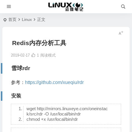
首页
Linux
正文
Redis内存分析工具
2019-02-17
1
阅读模式
雪球rdr
参考：
https://github.com/xueqiu/rdr
安装
wget http://mirrors.linuxeye.com/oneinstac
k/src/rdr -O /usr/local/bin/rdr
chmod +x /usr/local/bin/rdr