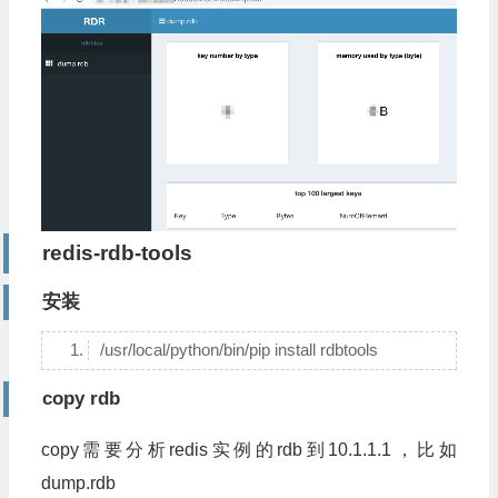
redis-rdb-tools
安装
/usr/local/python/bin/pip install rdbtools
copy rdb
copy需要分析redis实例的rdb到10.1.1.1，比如
dump.rdb