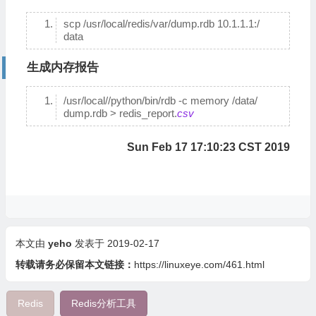
scp /usr/local/redis/var/dump.rdb 10.1.1.1:/
data
生成内存报告
/usr/local//python/bin/rdb -c memory /data/
dump.rdb > redis_report.
csv
Sun Feb 17 17:10:23 CST 2019
本文由
yeho
发表于 2019-02-17
转载请务必保留本文链接：
https://linuxeye.com/461.html
Redis
Redis分析工具