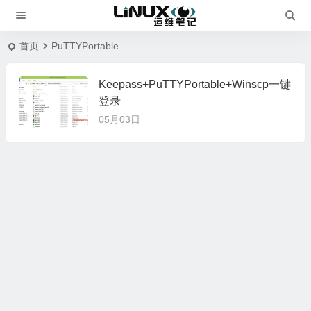
首页
PuTTYPortable
Keepass+PuTTYPortable+Winscp一键
登录
05月03日